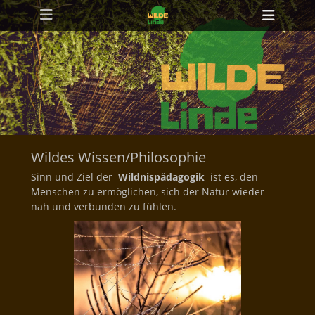
Primäres Menü
Zum
Heade
Inhalt
Toggl
springen
Wildes Wissen/Philosophie
Sinn und Ziel der
Wildnispädagogik
ist es, den
Menschen zu ermöglichen, sich der Natur wieder
nah und verbunden zu fühlen.