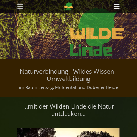
Primäres Menü
Zum
Heade
Inhalt
Toggl
springen
Naturverbindung - Wildes Wissen -
Umweltbildung
im Raum Leipzig, Muldental und Dübener Heide
...mit der Wilden Linde die Natur
entdecken...