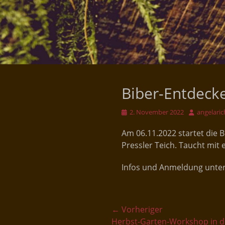
Biber-Entdecke
Veröffentlicht
Autor
2. November 2022
angelaric
am
Am 06.11.2022 startet die
Pressler Teich. Taucht mit 
Infos und Anmeldung unte
Beitragsnavigati
← Vorheriger
Vorheriger
Herbst-Garten-Workshop in de