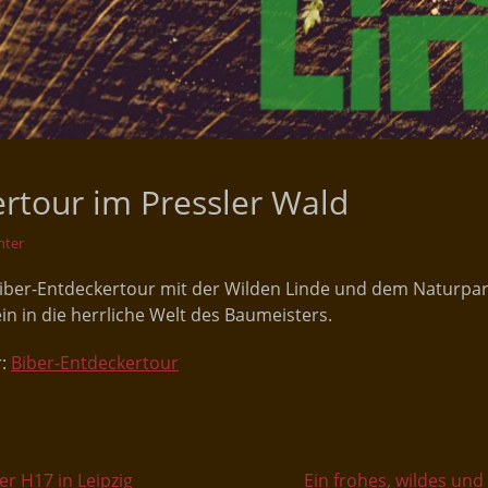
rtour im Pressler Wald
hter
 Biber-Entdeckertour mit der Wilden Linde und dem Naturp
ein in die herrliche Welt des Baumeisters.
r:
Biber-Entdeckertour
on
Nächster
r H17 in Leipzig
Ein frohes, wildes un