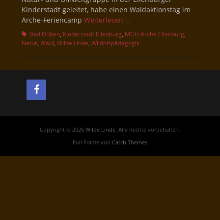
Kinderstadt geleitet, habe einen Waldaktionstag im
Arche-Feriencamp
Weiterlesen …
Schlagworte
Bad Düben
,
Kinderstadt Eilenburg
,
MGH Arche Eilenburg
,
Natur
,
Wald
,
Wilde Linde
,
Wildnispädagogik
Copyright © 2026
Wilde Linde
. Alle Rechte vorbehalten.
Full Frame von
Catch Themes