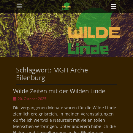
Primäres Menü
Zum
Heade
Inhalt
Toggl
springen
Schlagwort:
MGH Arche
Eilenburg
Wilde Zeiten mit der Wilden Linde
Veröffentlicht
20. Oktober 2025
am
Die vergangenen Monate waren für die Wilde Linde
ziemlich ereignisreich. In meinen Veranstaltungen
durfte ich wertvolle Naturzeit mit vielen tollen
Menschen verbringen. Unter anderem habe ich die
Natur- und Umweltgruppe in der Eilenburger