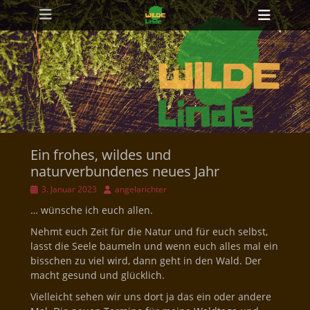
Primäres Menü
Zum
Heade
Inhalt
Toggl
springen
Ein frohes, wildes und
naturverbundenes neues Jahr
Veröffentlicht
Autor
3. Januar 2023
angelarichter
am
… wünsche ich euch allen.
Nehmt euch Zeit für die Natur und für euch selbst,
lasst die Seele baumeln und wenn euch alles mal ein
bisschen zu viel wird, dann geht in den Wald. Der
macht gesund und glücklich.
Vielleicht sehen wir uns dort ja das ein oder andere