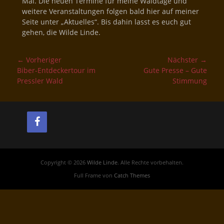
Mal. Die neuen Termine für meine Waldtage und
weitere Veranstaltungen folgen bald hier auf meiner
Seite unter „Aktuelles“. Bis dahin lasst es euch gut
gehen, die Wilde Linde.
Beitragsnavigation
← Vorheriger
Nächster →
Vorheriger
Nächster
Biber-Entdeckertour im
Gute Presse – Gute
Beitrag:
Beitrag:
Pressler Wald
Stimmung
Copyright © 2026
Wilde Linde
. Alle Rechte vorbehalten.
Full Frame von
Catch Themes