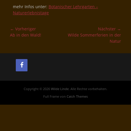
mehr Infos unter:
Botanischer Lehrgarten –
Naturerlebnistage
Beitragsnavigation
← Vorheriger
Nächster →
Vorheriger
Nächster
Ab in den Wald!
Wilde Sommerferien in der
Beitrag:
Beitrag:
Natur
Copyright © 2026
Wilde Linde
. Alle Rechte vorbehalten.
Full Frame von
Catch Themes