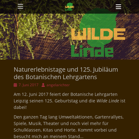
Primäres Menü
Zum
Heade
Inhalt
Toggl
springen
Naturerlebnistage und 125. Jubiläum
des Botanischen Lehrgartens
Veröffentlicht
Autor
7. Juni 2017
angelarichter
am
Am 12. Juni 2017 feiert der Botanische Lehrgarten
Leipzig seinen 125. Geburtstag und die
Wilde
Linde
ist
dabei!
Den ganzen Tag lang Umweltaktionen, Gartenrallyes,
Spiele, Musik, Theater und noch viel mehr für
Schulklassen, Kitas und Horte. Kommt vorbei und
besucht mich an meinem Stand…