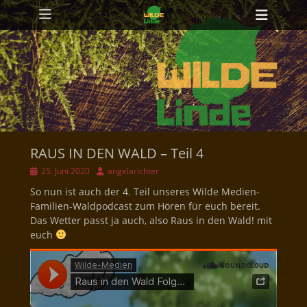
Primäres Menü
Zum
Heade
Inhalt
Toggl
springen
RAUS IN DEN WALD – Teil 4
Veröffentlicht
Autor
25. Juni 2020
angelarichter
am
So nun ist auch der 4. Teil unseres Wilde Medien-
Familien-Waldpodcast zum Hören für euch bereit.
Das Wetter passt ja auch, also Raus in den Wald! mit
euch