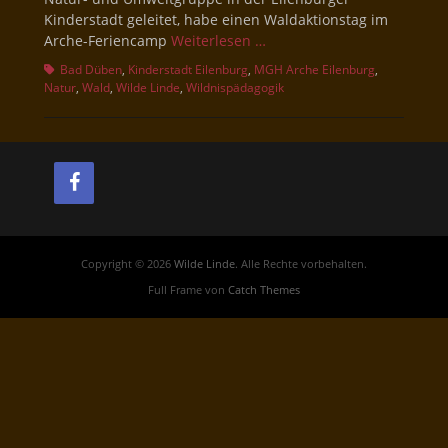
Kinderstadt geleitet, habe einen Waldaktionstag im
Arche-Feriencamp
Weiterlesen …
Schlagworte
Bad Düben
,
Kinderstadt Eilenburg
,
MGH Arche Eilenburg
,
Natur
,
Wald
,
Wilde Linde
,
Wildnispädagogik
Copyright © 2026
Wilde Linde
. Alle Rechte vorbehalten.
Full Frame von
Catch Themes