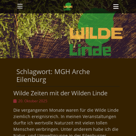
Primäres Menü
Zum
Heade
Inhalt
Toggl
springen
Schlagwort:
MGH Arche
Eilenburg
Wilde Zeiten mit der Wilden Linde
Veröffentlicht
20. Oktober 2025
am
Die vergangenen Monate waren für die Wilde Linde
ziemlich ereignisreich. In meinen Veranstaltungen
durfte ich wertvolle Naturzeit mit vielen tollen
Menschen verbringen. Unter anderem habe ich die
Natur- und Umweltgruppe in der Eilenburger