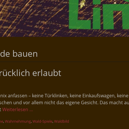
de bauen
ücklich erlaubt
 nix anfassen – keine Türklinken, keine Einkaufswagen, kein
hen und vor allem nicht das eigene Gesicht. Das macht auc
it
Weiterlesen …
ne
,
Wahrnehmung
,
Wald-Spiele
,
Waldbild